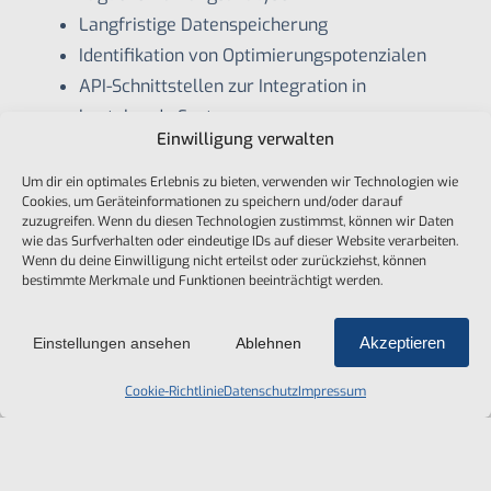
Langfristige Datenspeicherung
Identifikation von Optimierungspotenzialen
API-Schnittstellen zur Integration in
bestehende Systeme
Einwilligung verwalten
So erhalten Sie vollständige Transparenz über
Um dir ein optimales Erlebnis zu bieten, verwenden wir Technologien wie
Energieverbrauch und Besucherströme – als
Cookies, um Geräteinformationen zu speichern und/oder darauf
zuzugreifen. Wenn du diesen Technologien zustimmst, können wir Daten
Grundlage für fundierte, datenbasierte
wie das Surfverhalten oder eindeutige IDs auf dieser Website verarbeiten.
Entscheidungen.
Wenn du deine Einwilligung nicht erteilst oder zurückziehst, können
bestimmte Merkmale und Funktionen beeinträchtigt werden.
Akzeptieren
Einstellungen ansehen
Ablehnen
Warum
Cookie-Richtlinie
Datenschutz
Impressum
Energieoptimierung
entscheidend ist