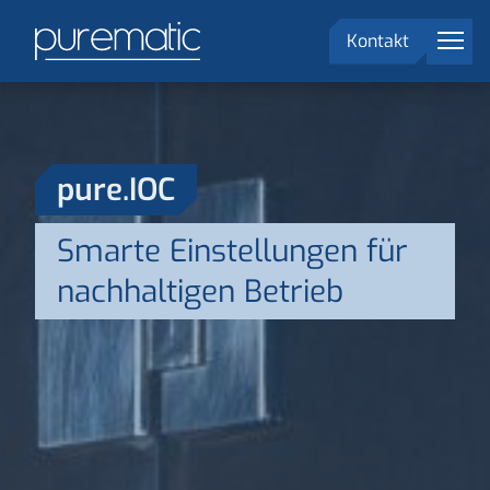
menu
Kontakt
Lösungen
Märkte
pure.IOC
Unternehmen
Smarte Einstellungen für
EN
language
nachhaltigen Betrieb